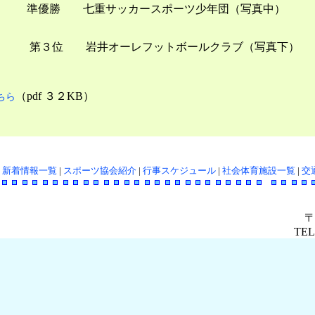
勝 七重サッカースポーツ少年団（写真中）
位 岩井オーレフットボールクラブ（写真下
（pdf ３２KB）
ちら
|
新着情報一覧
|
スポーツ協会紹介
|
行事スケジュール
|
社会体育施設一覧
|
交
〒
TEL