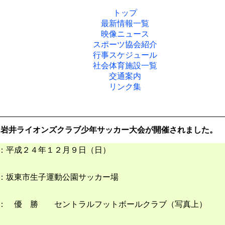
トップ
最新情報一覧
映像ニュース
スポーツ協会紹介
行事スケジュール
社会体育施設一覧
交通案内
リンク集
回岩井ライオンズクラブ少年サッカー大会が開催されました。
日：平成２４年１２月９日（日）
場：坂東市生子運動公園サッカー場
果： 優 勝 セントラルフットボールクラブ（写真上）